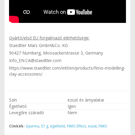
Gyártó/első EU forgalmazó elérhetősége:
Staedtler Mars GmbH&Co. KG
90427 Nürnberg, Moosackerstrasse 3, Germany
Info_EN.CA@staedtler.com
https://www.staedtler.com/intl/en/products/fimo-modelling-
clay-accessories/
Szín
ezüst és árnyalatai
Égethető
Igen
Levegőre száradó
Nem
Címkék:
Gyurma
,
57 g
,
égethető
,
FIMO Effect
,
ezüst
,
FIMO