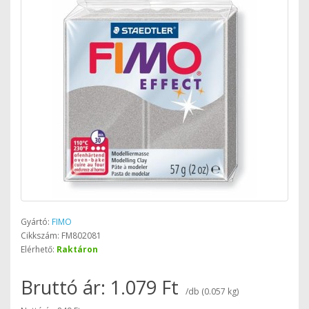
Gyártó:
FIMO
Cikkszám: FM802081
Elérhető:
Raktáron
Bruttó ár: 1.079 Ft
/db (0.057 kg)