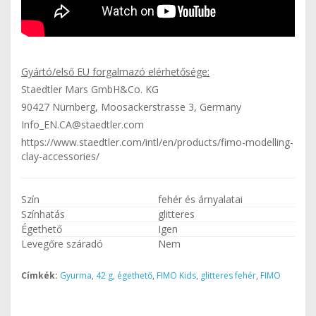
Gyártó/első EU forgalmazó elérhetősége:
Staedtler Mars GmbH&Co. KG
90427 Nürnberg, Moosackerstrasse 3, Germany
Info_EN.CA@staedtler.com
https://www.staedtler.com/intl/en/products/fimo-modelling-
clay-accessories/
Szín
fehér és árnyalatai
Színhatás
glitteres
Égethető
Igen
Levegőre száradó
Nem
Címkék:
Gyurma
,
42 g
,
égethető
,
FIMO Kids
,
glitteres fehér
,
FIMO