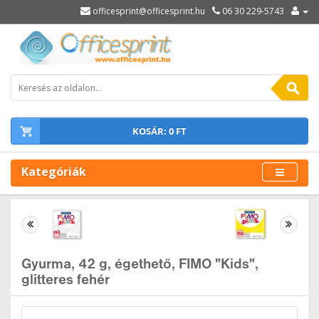
officesprint@officesprint.hu
06 30 229-5743
KOSÁR: 0 FT
Kategóriák
Gyurma, 42 g, égethető, FIMO "Kids",
glitteres fehér