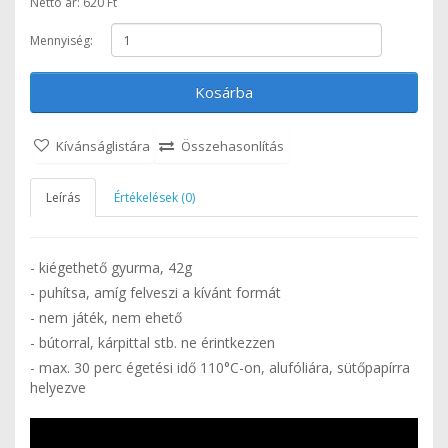
Nettó ár: 620 Ft
Mennyiség:
Kosárba
Kívánságlistára
Összehasonlítás
Leírás
Értékelések (0)
- kiégethető gyurma, 42g
- puhítsa, amíg felveszi a kívánt formát
- nem játék, nem ehető
- bútorral, kárpittal stb. ne érintkezzen
- max. 30 perc égetési idő 110°C-on, alufóliára, sütőpapírra
helyezve