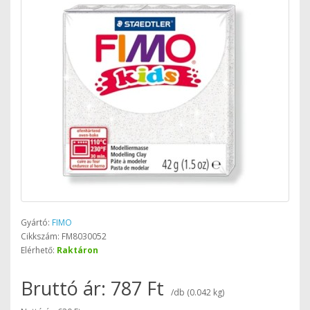
Gyártó:
FIMO
Cikkszám: FM8030052
Elérhető:
Raktáron
Bruttó ár: 787 Ft
/db (0.042 kg)