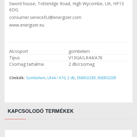
Sword house, Totteridge Road, High Wycombe, UK, HP13
6DG.
consumer.serviceEU@energizer.com
www.energizer.eu
Alcsoport
gombelem
Típus
V13GA/LR44/A76
Csomag tartalma
2 db/csomag
Címkék:
Gombelem
,
LR44 / A76
,
2 db
,
ENERGIZER
,
ENERGIZER
KAPCSOLODÓ TERMÉKEK