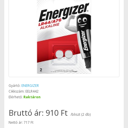
Gyártó:
ENERGIZER
Cikkszám: EELR442
Elérhető:
Raktáron
Bruttó ár: 910 Ft
/bliszt (2 db)
Nettó ár: 717 Ft