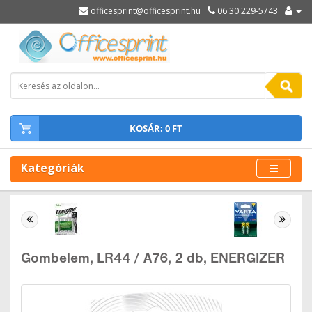
officesprint@officesprint.hu
06 30 229-5743
KOSÁR: 0 FT
Kategóriák
Gombelem, LR44 / A76, 2 db, ENERGIZER