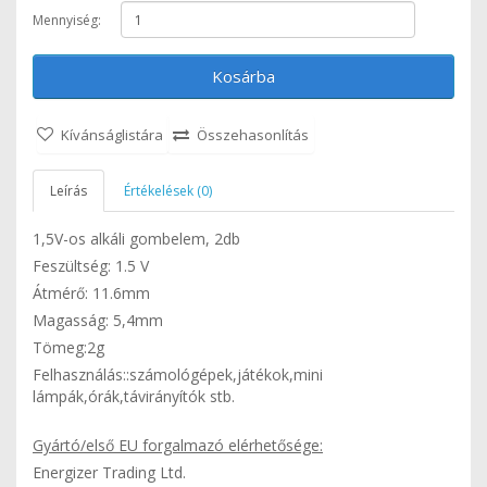
Mennyiség:
Kosárba
Kívánságlistára
Összehasonlítás
Leírás
Értékelések (0)
1,5V-os alkáli gombelem, 2db
Feszültség: 1.5 V
Átmérő: 11.6mm
Magasság: 5,4mm
Tömeg:2g
Felhasználás::számológépek,játékok,mini
lámpák,órák,távirányítók stb.
Gyártó/első EU forgalmazó elérhetősége:
Energizer Trading Ltd.