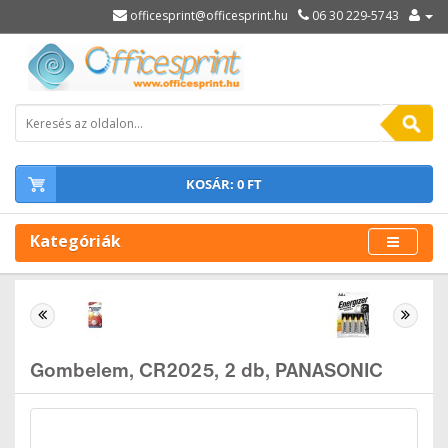
officesprint@officesprint.hu
06 30 229-5743
KOSÁR: 0 FT
Kategóriák
Gombelem, CR2025, 2 db, PANASONIC