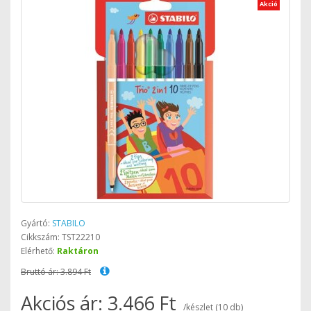
Akció
Gyártó:
STABILO
Cikkszám: TST22210
Elérhető:
Raktáron
Bruttó ár: 3.894 Ft
Akciós ár: 3.466 Ft
/készlet (10 db)