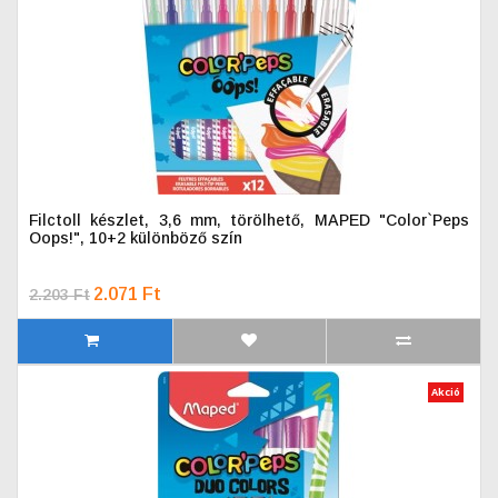
Filctoll készlet, 3,6 mm, törölhető, MAPED "Color`Peps
Oops!", 10+2 különböző szín
2.071 Ft
2.203 Ft
Akció