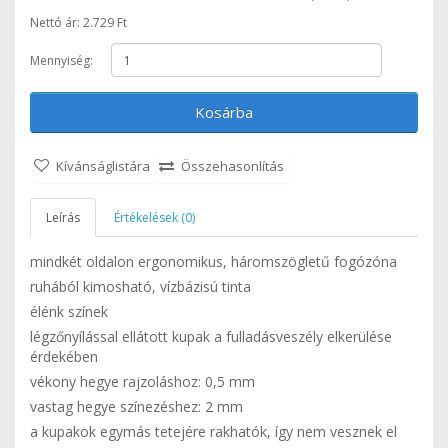
Nettó ár: 2.729 Ft
Mennyiség:
Kosárba
Kívánságlistára
Összehasonlítás
Leírás
Értékelések (0)
mindkét oldalon ergonomikus, háromszögletű fogózóna
ruhából kimosható, vízbázisú tinta
élénk színek
légzőnyílással ellátott kupak a fulladásveszély elkerülése
érdekében
vékony hegye rajzoláshoz: 0,5 mm
vastag hegye színezéshez: 2 mm
a kupakok egymás tetejére rakhatók, így nem vesznek el