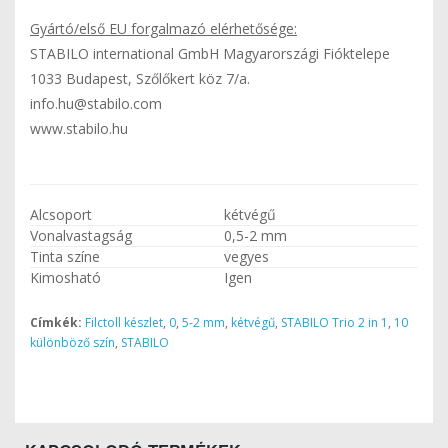
Gyártó/első EU forgalmazó elérhetősége:
STABILO international GmbH Magyarországi Fióktelepe
1033 Budapest, Szőlőkert köz 7/a.
info.hu@stabilo.com
www.stabilo.hu
Alcsoport
kétvégű
Vonalvastagság
0,5-2 mm
Tinta színe
vegyes
Kimosható
Igen
Címkék:
Filctoll készlet
,
0
,
5-2 mm
,
kétvégű
,
STABILO Trio 2 in 1
,
10
különböző szín
,
STABILO