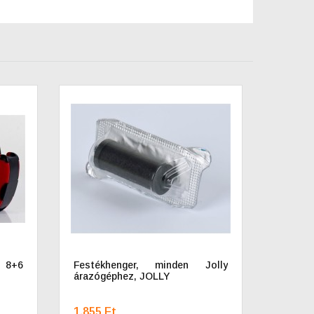
 8+6
Festékhenger, minden Jolly
árazógéphez, JOLLY
1.855 Ft