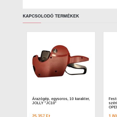
KAPCSOLODÓ TERMÉKEK
Árazógép, egysoros, 10 karakter,
Fes
JOLLY "JC10"
szé
OPE
25.357 Ft
1.80