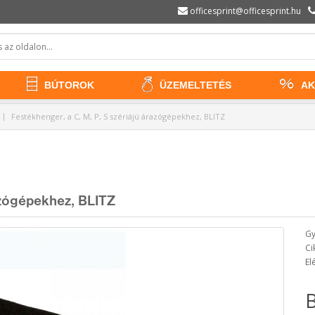
officesprint@officesprint.hu
BÚTOROK
ÜZEMELTETÉS
AK
Festékhenger, a C, M, P, S szériájú árazógépekhez, BLITZ
razógépekhez, BLITZ
Gy
Ci
El
B