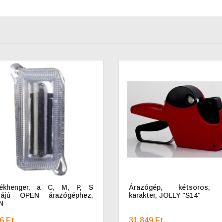
tékhenger, a C, M, P, S
Árazógép, kétsoros,
riájú OPEN árazógéphez,
karakter, JOLLY "S14"
N
6 Ft
31.849 Ft