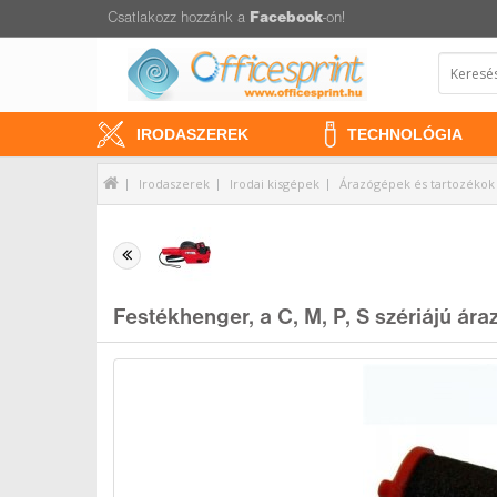
Csatlakozz hozzánk a
Facebook
-on!
IRODASZEREK
TECHNOLÓGIA
Irodaszerek
Irodai kisgépek
Árazógépek és tartozékok
Festékhenger, a C, M, P, S szériájú á