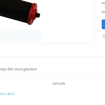
Ne
Me
ériájú Blitz árazógépekkel
tartozék
BLITZ
,
BLITZ