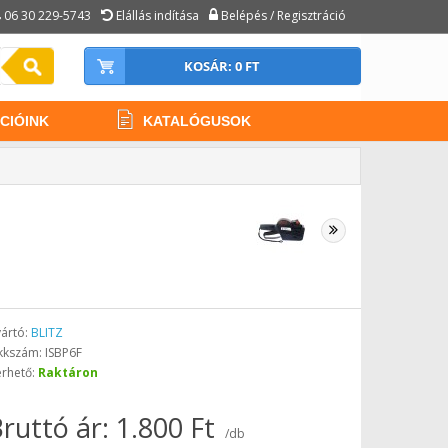
06 30 229-5743
Elállás indítása
Belépés / Regisztráció
KOSÁR: 0 FT
CIÓINK
KATALÓGUSOK
ártó:
BLITZ
kkszám: ISBP6F
érhető:
Raktáron
ruttó ár: 1.800 Ft
/db