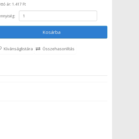
ttó ár: 1.417 Ft
nnyiség:
Kosárba
Kívánságlistára
Összehasonlítás