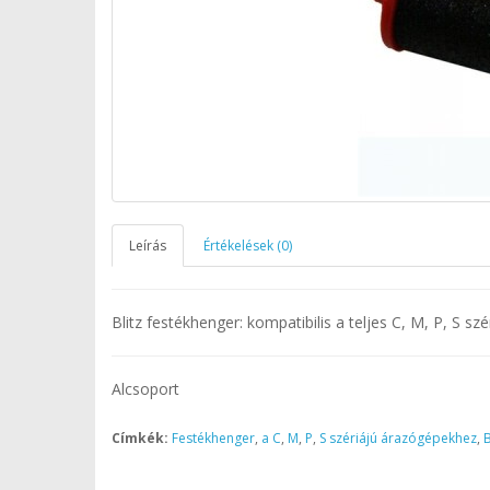
Leírás
Értékelések (0)
Blitz festékhenger: kompatibilis a teljes C, M, P, S sz
Alcsoport
Címkék:
Festékhenger
,
a C
,
M
,
P
,
S szériájú árazógépekhez
,