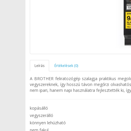
Leírás
Értékelések (0)
A BROTHER feliratozógép szalagja praktikus megoldá
vegyszereknek, így hosszú távon megőrzi olvashatósá
nem ipari, hanem napi használatra fejlesztették ki, 
kopásálló
vegyszerálló
könnyen lehúzható
nem fakul