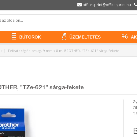
officesprint@officesprint.hu
BÚTOROK
ÜZEMELTETÉS
AK
ok
Feliratozógép szalag, 9 mm x 8 m, BROTHER, "TZe-621" sárga-fekete
OTHER, "TZe-621" sárga-fekete
Gy
Ci
El
B