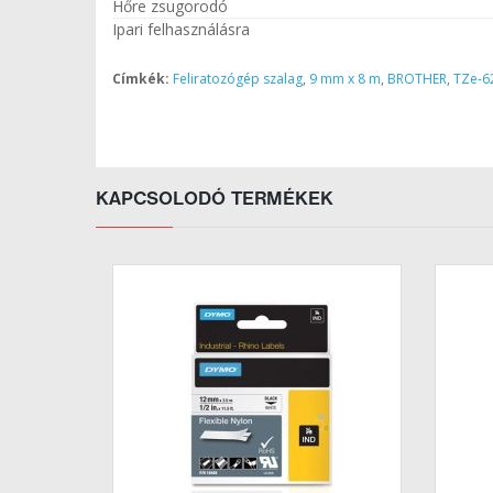
Hőre zsugorodó
Ipari felhasználásra
Címkék:
Feliratozógép szalag
,
9 mm x 8 m
,
BROTHER
,
TZe-6
KAPCSOLODÓ TERMÉKEK