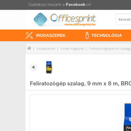
Csatlakozz hozzánk a
Facebook
-on!
IRODASZEREK
TECHNOLÓGIA
Irodaszerek
Irodai kisgépek
Feliratozógépek és szalag
Feliratozógép szalag, 9 mm x 8 m, BR