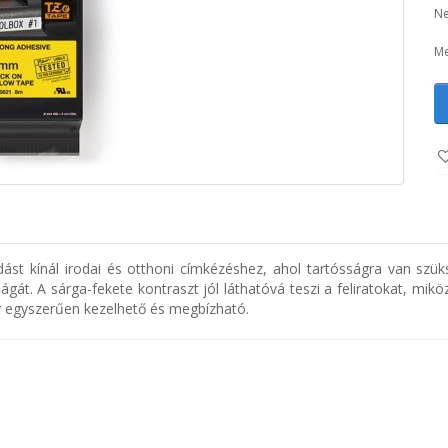
Ne
Me
st kínál irodai és otthoni címkézéshez, ahol tartósságra van szük
gát. A sárga-fekete kontraszt jól láthatóvá teszi a feliratokat, mik
így egyszerűen kezelhető és megbízható.