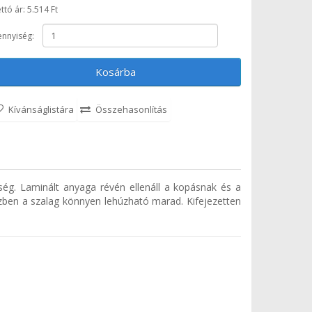
ttó ár: 5.514 Ft
nnyiség:
Kosárba
Kívánságlistára
Összehasonlítás
ség. Laminált anyaga révén ellenáll a kopásnak és a
özben a szalag könnyen lehúzható marad. Kifejezetten