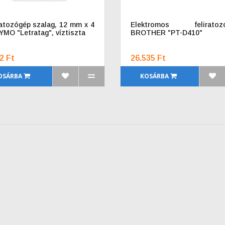
ratozógép szalag, 12 mm x 4
Elektromos feliratozó
YMO "Letratag", víztiszta
BROTHER "PT-D410"
2 Ft
26.535 Ft
OSÁRBA
KOSÁRBA