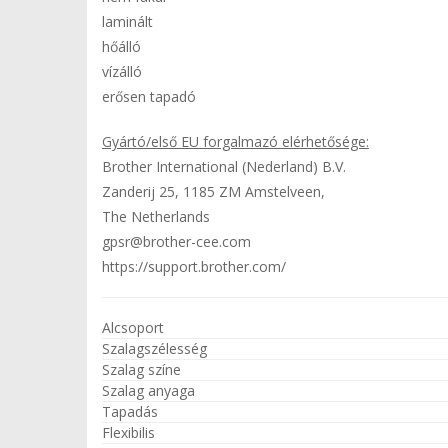
laminált
hőálló
vízálló
erősen tapadó
Gyártó/első EU forgalmazó elérhetősége:
Brother International (Nederland) B.V.
Zanderij 25, 1185 ZM Amstelveen,
The Netherlands
gpsr@brother-cee.com
https://support.brother.com/
Alcsoport
Szalagszélesség
Szalag színe
Szalag anyaga
Tapadás
Flexibilis