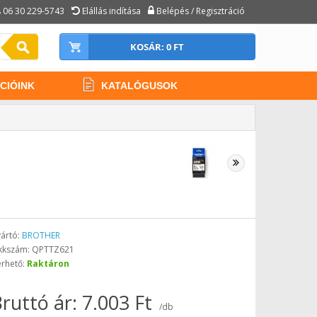
06 30 229-5743
Elállás indítása
Belépés / Regisztráció
KOSÁR: 0 FT
CIÓINK
KATALÓGUSOK
ártó:
BROTHER
kkszám: QPTTZ621
érhető:
Raktáron
ruttó ár: 7.003 Ft
/db