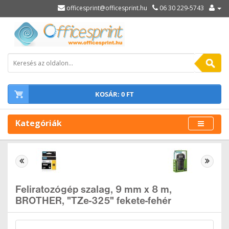
officesprint@officesprint.hu
06 30 229-5743
KOSÁR: 0 FT
Kategóriák
Feliratozógép szalag, 9 mm x 8 m,
BROTHER, "TZe-325" fekete-fehér