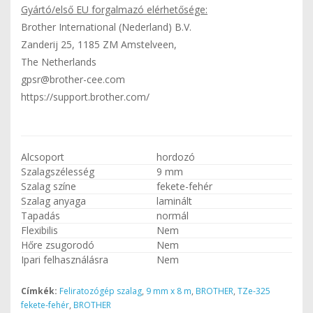
Gyártó/első EU forgalmazó elérhetősége:
Brother International (Nederland) B.V.
Zanderij 25, 1185 ZM Amstelveen,
The Netherlands
gpsr@brother-cee.com
https://support.brother.com/
Alcsoport
hordozó
Szalagszélesség
9 mm
Szalag színe
fekete-fehér
Szalag anyaga
laminált
Tapadás
normál
Flexibilis
Nem
Hőre zsugorodó
Nem
Ipari felhasználásra
Nem
Címkék:
Feliratozógép szalag
,
9 mm x 8 m
,
BROTHER
,
TZe-325
fekete-fehér
,
BROTHER