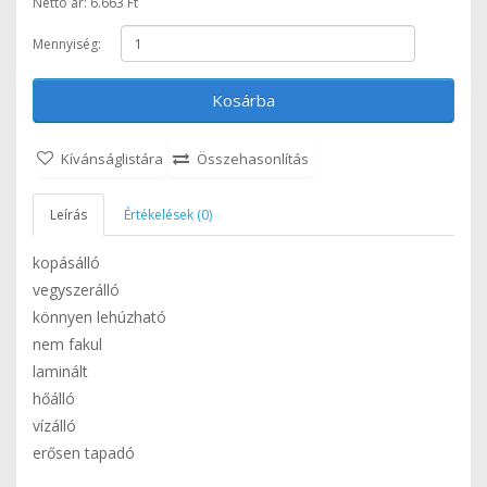
Nettó ár: 6.663 Ft
Mennyiség:
Kosárba
Kívánságlistára
Összehasonlítás
Leírás
Értékelések (0)
kopásálló
vegyszerálló
könnyen lehúzható
nem fakul
laminált
hőálló
vízálló
erősen tapadó