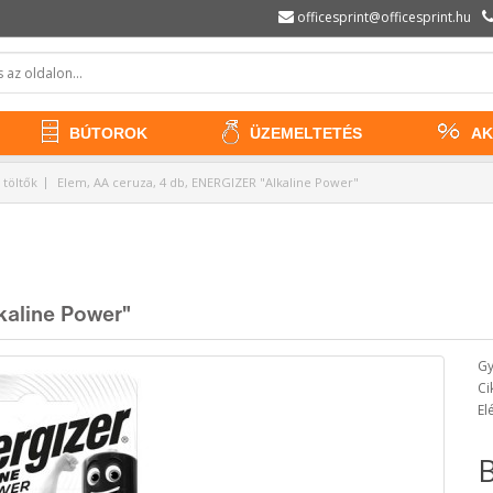
officesprint@officesprint.hu
BÚTOROK
ÜZEMELTETÉS
AK
töltők
Elem, AA ceruza, 4 db, ENERGIZER "Alkaline Power"
kaline Power"
Gy
Ci
El
B