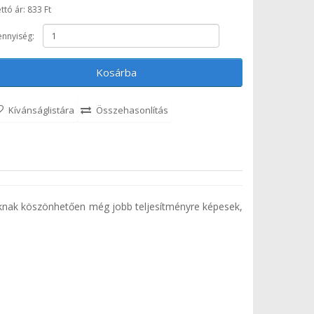
ttó ár: 833 Ft
nnyiség:
Kosárba
Kívánságlistára
Összehasonlítás
ásuknak köszönhetően még jobb teljesítményre képesek,