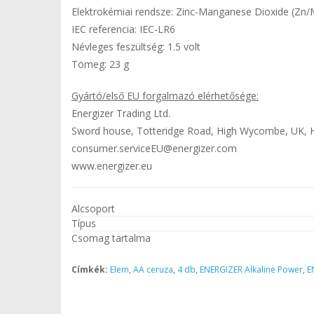
Elektrokémiai rendsze: Zinc-Manganese Dioxide (Z
IEC referencia: IEC-LR6
Névleges feszültség: 1.5 volt
Tömeg: 23 g
Gyártó/első EU forgalmazó elérhetősége:
Energizer Trading Ltd.
Sword house, Totteridge Road, High Wycombe, UK,
consumer.serviceEU@energizer.com
www.energizer.eu
Alcsoport
Típus
Csomag tartalma
Címkék:
Elem
,
AA ceruza
,
4 db
,
ENERGIZER Alkaline Power
,
E