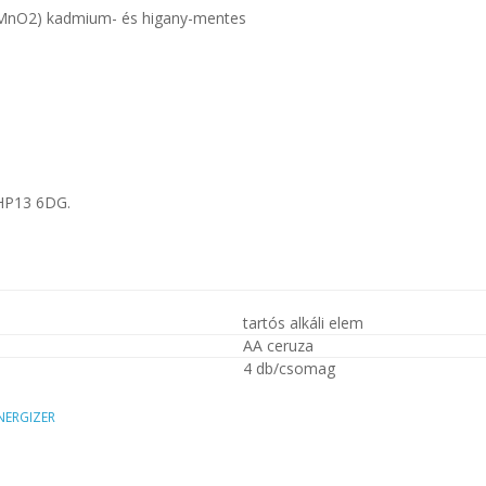
n/MnO2) kadmium- és higany-mentes
 HP13 6DG.
tartós alkáli elem
AA ceruza
4 db/csomag
NERGIZER