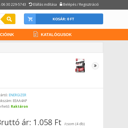
06 30 229-5743
Elállás indítása
Belépés / Regisztráció
KOSÁR: 0 FT
CIÓINK
KATALÓGUSOK
ártó:
ENERGIZER
kkszám: EEAA4AP
érhető:
Raktáron
ruttó ár: 1.058 Ft
/csom (4 db)