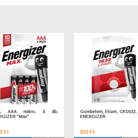
m, AAA mikro, 4 db,
Gombelem, lítium, CR1632, 
RGIZER "Max"
ENERGIZER
1 Ft
833 Ft