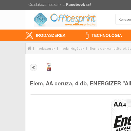
Csatlakozz hozzánk a
Facebook
-on!
IRODASZEREK
TECHNOLÓGIA
Irodaszerek
Irodai kisgépek
Elemek, akkumulátorok és 
Elem, AA ceruza, 4 db, ENERGIZER "Al