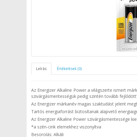
Leírás
Értékelések (0)
Az Energizer Alkaline Power a világszerte ismert már
szivárgásmentességük pedig szintén tovább fejlődött
Az Energizer márkanév magas szaktudást jelent megf
Tartós energiaforrást biztosítanak alapvető energiai
Az Energizer Alkaline Power szivárgásmentessége ki
*a szén-cink elemekhez viszonyítva
Besorolás: Alkáli