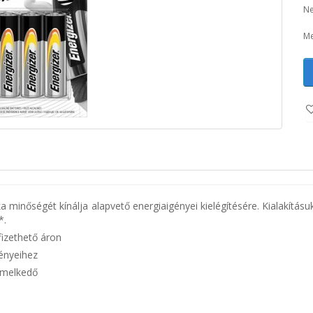
Ne
Me
ka minőségét kínálja alapvető energiaigényei kielégítésére. Kialakít
*.
izethető áron
gényeihez
emelkedő