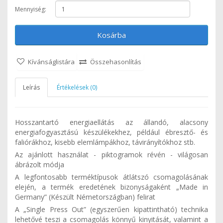
Mennyiség:
Kosárba
Kívánságlistára
Összehasonlítás
Leírás
Értékelések (0)
Hosszantartó energiaellátás az állandó, alacsony
energiafogyasztású készülékekhez, például ébresztő- és
faliórákhoz, kisebb elemlámpákhoz, távirányítókhoz stb.
Az ajánlott használat - piktogramok révén - világosan
ábrázolt módja
A legfontosabb terméktípusok átlátszó csomagolásának
elején, a termék eredetének bizonyságaként „Made in
Germany” (Készült Németországban) felirat
A „Single Press Out” (egyszerűen kipattintható) technika
lehetővé teszi a csomagolás könnyű kinyitását, valamint a