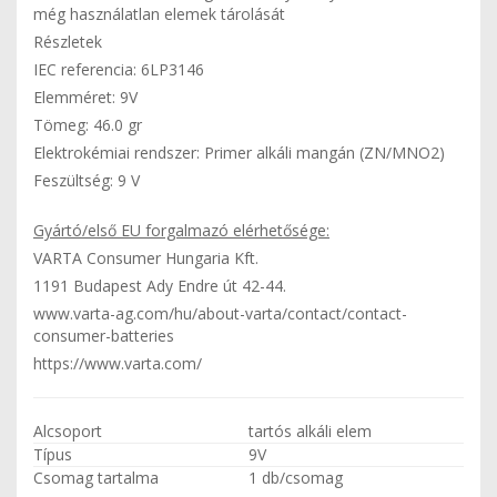
még használatlan elemek tárolását
Részletek
IEC referencia: 6LP3146
Elemméret: 9V
Tömeg: 46.0 gr
Elektrokémiai rendszer: Primer alkáli mangán (ZN/MNO2)
Feszültség: 9 V
Gyártó/első EU forgalmazó elérhetősége:
VARTA Consumer Hungaria Kft.
1191 Budapest Ady Endre út 42-44.
www.varta-ag.com/hu/about-varta/contact/contact-
consumer-batteries
https://www.varta.com/
Alcsoport
tartós alkáli elem
Típus
9V
Csomag tartalma
1 db/csomag