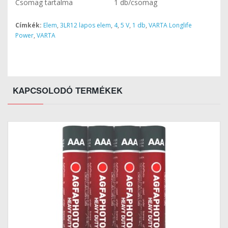
Csomag tartalma
1 db/csomag
Címkék:
Elem
,
3LR12 lapos elem
,
4
,
5 V
,
1 db
,
VARTA Longlife
Power
,
VARTA
KAPCSOLODÓ TERMÉKEK