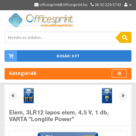
officesprint@officesprint.hu
06 30 229-5743
KOSÁR: 0 FT
Kategóriák
Elem, 3LR12 lapos elem, 4,5 V, 1 db,
VARTA "Longlife Power"