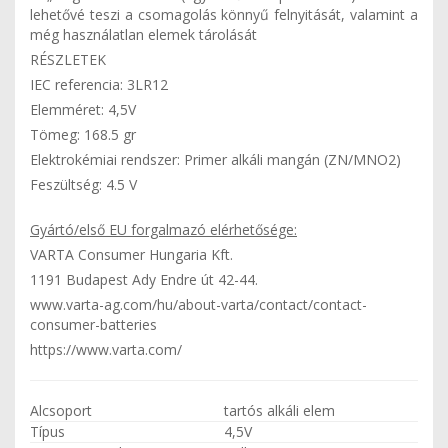
lehetővé teszi a csomagolás könnyű felnyitását, valamint a
még használatlan elemek tárolását
RÉSZLETEK
IEC referencia: 3LR12
Elemméret: 4,5V
Tömeg: 168.5 gr
Elektrokémiai rendszer: Primer alkáli mangán (ZN/MNO2)
Feszültség: 4.5 V
Gyártó/első EU forgalmazó elérhetősége:
VARTA Consumer Hungaria Kft.
1191 Budapest Ady Endre út 42-44.
www.varta-ag.com/hu/about-varta/contact/contact-
consumer-batteries
https://www.varta.com/
Alcsoport
tartós alkáli elem
Típus
4,5V