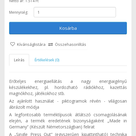
Nettó ár: 1.514 Ft
Mennyiség:
Kosárba
Kívánságlistára
Összehasonlítás
Leírás
Értékelések (0)
Erőteljes energiaellátás a nagy energiaigényű
készülékekhez, pl. hordozható rádiókhoz, kazettás
magnókhoz, játékokhoz stb.
Az ajánlott használat - piktogramok révén - világosan
ábrázolt módja
A legfontosabb terméktípusok átlátszó csomagolásának
elején, a termék eredetének bizonyságaként „Made in
Germany” (Készült Németországban) felirat
A „Single Press Out” (egyszerűen kipattintható) technika