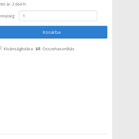
ttó ár: 2.664 Ft
nnyiség:
Kosárba
Kívánságlistára
Összehasonlítás