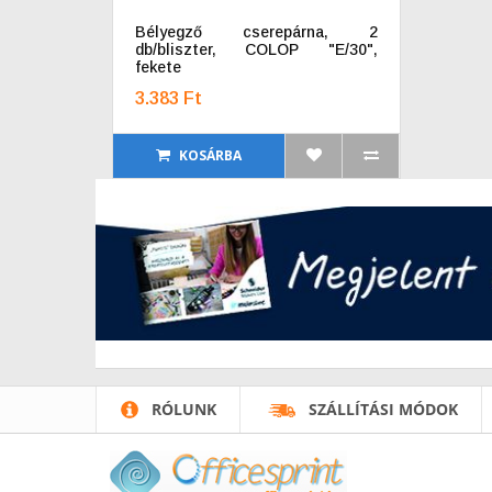
Bélyegző cserepárna, 2
db/bliszter, COLOP "E/30",
fekete
3.383 Ft
KOSÁRBA
RÓLUNK
SZÁLLÍTÁSI MÓDOK