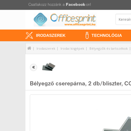
Csatlakozz hozzánk a
Facebook
-on!
IRODASZEREK
TECHNOLÓGIA
Irodaszerek
Irodai kisgépek
Bélyegzők és tartozékok
Bélyegző cserepárna, 2 db/bliszter, C