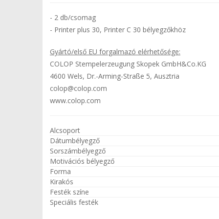
- 2 db/csomag
- Printer plus 30, Printer C 30 bélyegzőkhöz
Gyártó/első EU forgalmazó elérhetősége:
COLOP Stempelerzeugung Skopek GmbH&Co.KG
4600 Wels, Dr.-Arming-Straße 5, Ausztria
colop@colop.com
www.colop.com
Alcsoport
Dátumbélyegző
Sorszámbélyegző
Motivációs bélyegző
Forma
Kirakós
Festék színe
Speciális festék