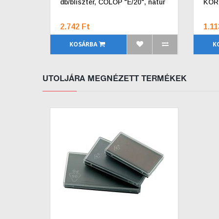
db/bliszter, COLOP "E/20", natúr
KORE
2.742 Ft
1.11
KOSÁRBA
K
UTOLJÁRA MEGNÉZETT TERMÉKEK