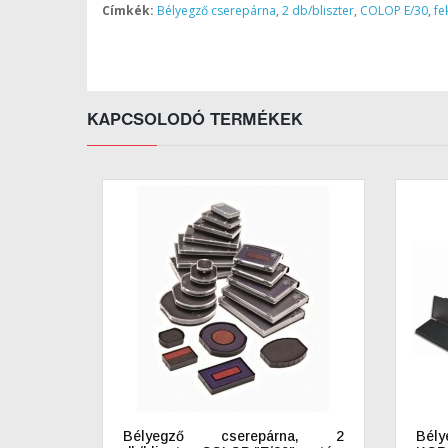
Címkék:
Bélyegző cserepárna
,
2 db/bliszter
,
COLOP E/30
,
fe
KAPCSOLODÓ TERMÉKEK
Bélyegző cserepárna, 2
Bél