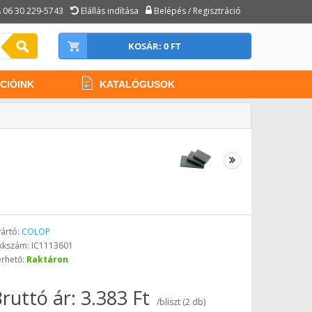
06 30 229-5743
Elállás indítása
Belépés / Regisztráció
KOSÁR: 0 FT
CIÓINK
KATALÓGUSOK
ártó:
COLOP
kkszám: IC1113601
érhető:
Raktáron
ruttó ár: 3.383 Ft
/bliszt (2 db)