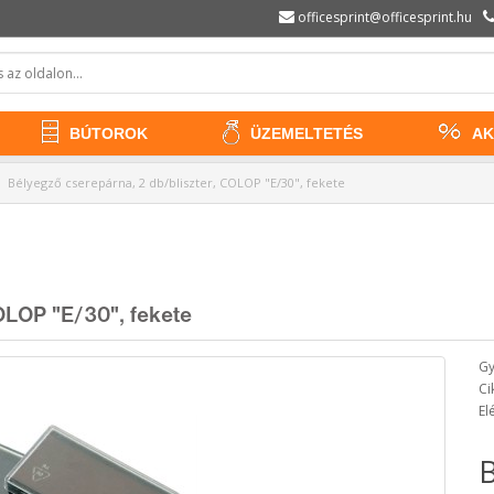
officesprint@officesprint.hu
BÚTOROK
ÜZEMELTETÉS
AK
Bélyegző cserepárna, 2 db/bliszter, COLOP "E/30", fekete
OLOP "E/30", fekete
Gy
Ci
El
B