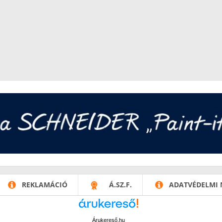
REKLAMÁCIÓ
Á.SZ.F.
ADATVÉDELMI 
Árukereső.hu