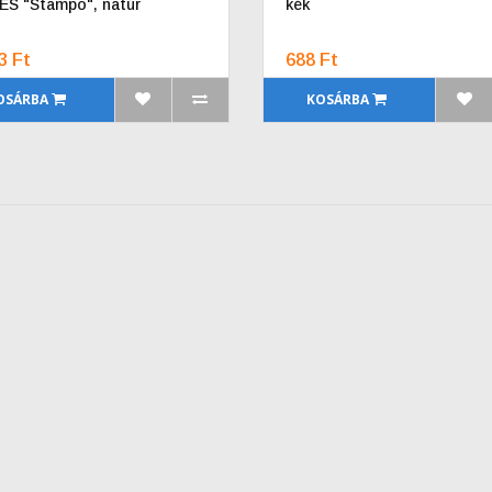
S "Stampo", natúr
kék
3 Ft
688 Ft
OSÁRBA
KOSÁRBA