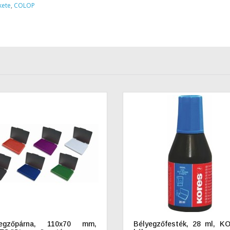
kete
,
COLOP
yegzőpárna, 110x70 mm,
Bélyegzőfesték, 28 ml, K