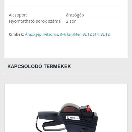
Alcsoport
árazógép
Nyomtatható sorok száma
2 sor
Címkék:
Árazógép
,
kétsoros
,
8+6 karakter
,
BLITZ S14
,
BLITZ
KAPCSOLODÓ TERMÉKEK