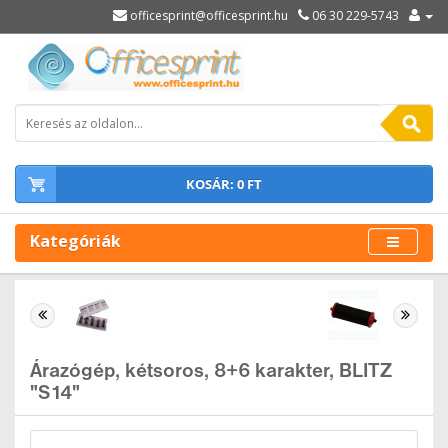
officesprint@officesprint.hu
06 30 229-5743
KOSÁR: 0 FT
Kategóriák
Árazógép, kétsoros, 8+6 karakter, BLITZ
"S14"