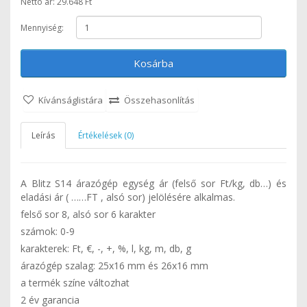
Nettó ár: 29.648 Ft
Mennyiség:
Kosárba
Kívánságlistára
Összehasonlítás
Leírás
Értékelések (0)
A Blitz S14 árazógép egység ár (felső sor Ft/kg, db…) és
eladási ár ( ……FT , alsó sor) jelölésére alkalmas.
felső sor 8, alsó sor 6 karakter
számok: 0-9
karakterek: Ft, €, -, +, %, l, kg, m, db, g
árazógép szalag: 25x16 mm és 26x16 mm
a termék színe változhat
2 év garancia