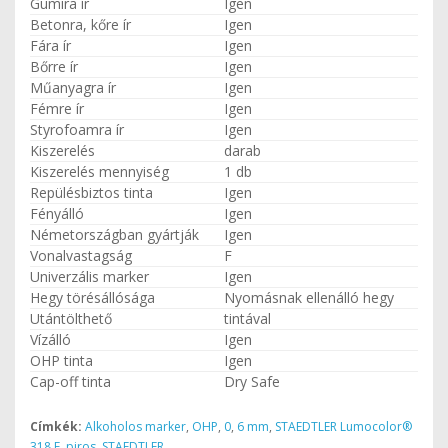
Gumira ír
Igen
Betonra, kőre ír
Igen
Fára ír
Igen
Bőrre ír
Igen
Műanyagra ír
Igen
Fémre ír
Igen
Styrofoamra ír
Igen
Kiszerelés
darab
Kiszerelés mennyiség
1 db
Repülésbiztos tinta
Igen
Fényálló
Igen
Németországban gyártják
Igen
Vonalvastagság
F
Univerzális marker
Igen
Hegy törésállósága
Nyomásnak ellenálló hegy
Utántölthető
tintával
Vízálló
Igen
OHP tinta
Igen
Cap-off tinta
Dry Safe
Címkék:
Alkoholos marker
,
OHP
,
0
,
6 mm
,
STAEDTLER Lumocolor®
318 F
,
piros
,
STAEDTLER