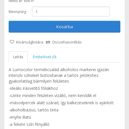
Nettó ár: 606 Ft
Mennyiség:
Kosárba
Kívánságlistára
Összehasonlítás
Leírás
Értékelések (0)
A Lumocolor termékcsalád alkoholos markerei igazán
intenzív színeket biztosítanak a tartós jelöléshez
gyakorlatilag bármilyen felületen.
-ideális írásvetítő fóliákhoz
-szinte minden felületen vízálló, nem kenődik el
-másodpercek alatt szárad, így balkezeseknek is ajánlott
-alkoholbázisú, tartós tinta
-enyhe illatú
-a fekete szín fényálló