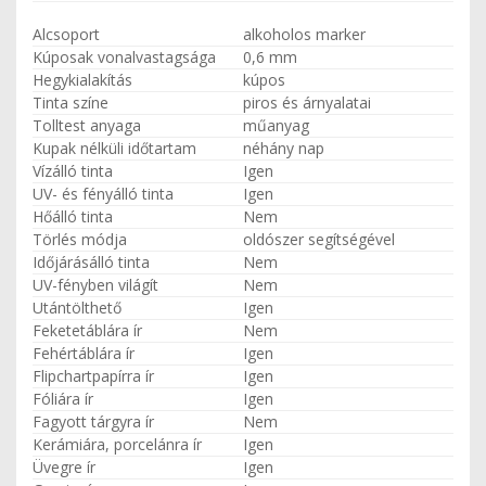
Alcsoport
alkoholos marker
Kúposak vonalvastagsága
0,6 mm
Hegykialakítás
kúpos
Tinta színe
piros és árnyalatai
Tolltest anyaga
műanyag
Kupak nélküli időtartam
néhány nap
Vízálló tinta
Igen
UV- és fényálló tinta
Igen
Hőálló tinta
Nem
Törlés módja
oldószer segítségével
Időjárásálló tinta
Nem
UV-fényben világít
Nem
Utántölthető
Igen
Feketetáblára ír
Nem
Fehértáblára ír
Igen
Flipchartpapírra ír
Igen
Fóliára ír
Igen
Fagyott tárgyra ír
Nem
Kerámiára, porcelánra ír
Igen
Üvegre ír
Igen