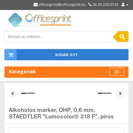
officesprint@officesprint.hu
06 30 229-5743
KOSÁR: 0 FT
Kategóriák
Alkoholos marker, OHP, 0,6 mm,
STAEDTLER "Lumocolor® 318 F", piros