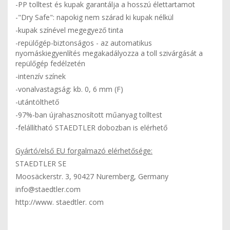
-PP tolltest és kupak garantálja a hosszú élettartamot
-"Dry Safe": napokig nem szárad ki kupak nélkül
-kupak színével megegyező tinta
-repülőgép-biztonságos - az automatikus
nyomáskiegyenlítés megakadályozza a toll szivárgását a
repülőgép fedélzetén
-intenzív színek
-vonalvastagság: kb. 0, 6 mm (F)
-utántölthető
-97%-ban újrahasznosított műanyag tolltest
-felállítható STAEDTLER dobozban is elérhető
Gyártó/első EU forgalmazó elérhetősége:
STAEDTLER SE
Moosäckerstr. 3, 90427 Nuremberg, Germany
info@staedtler.com
http://www. staedtler. com